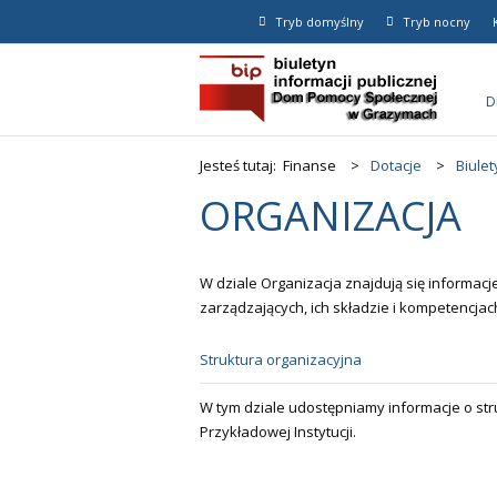
Tryb domyślny
Tryb nocny
D
Jesteś tutaj:
Finanse
>
Dotacje
>
Biulet
ORGANIZACJA
W dziale Organizacja znajdują się informacje
zarządzających, ich składzie i kompetencjac
Struktura organizacyjna
W tym dziale udostępniamy informacje o str
Przykładowej Instytucji.