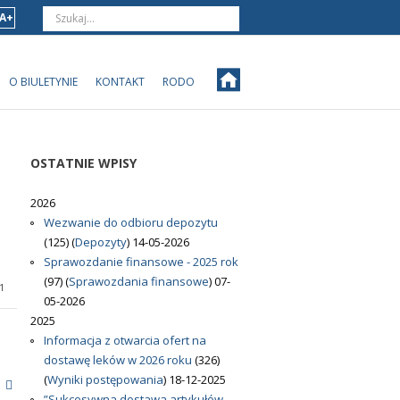
A+
O BIULETYNIE
KONTAKT
RODO
OSTATNIE
WPISY
2026
Wezwanie do odbioru depozytu
(125)
(
Depozyty
)
14-05-2026
Sprawozdanie finansowe - 2025 rok
(97)
(
Sprawozdania finansowe
)
07-
1
05-2026
2025
Informacja z otwarcia ofert na
dostawę leków w 2026 roku
(326)
(
Wyniki postępowania
)
18-12-2025
a
”Sukcesywna dostawa artykułów