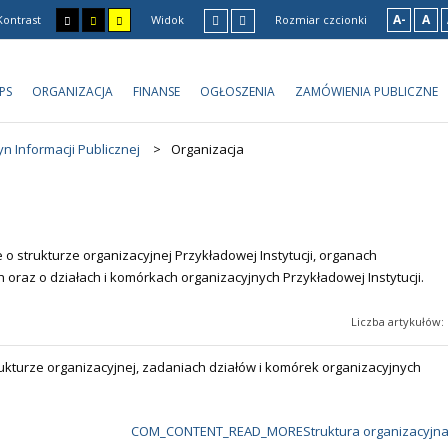
A-
A
Kontrast
Widok
Rozmiar czcionki
PS
ORGANIZACJA
FINANSE
OGŁOSZENIA
ZAMÓWIENIA PUBLICZNE
yn Informacji Publicznej
>
Organizacja
 o strukturze organizacyjnej Przykładowej Instytucji, organach
h oraz o działach i komórkach organizacyjnych Przykładowej Instytucji.
Liczba artykułów: 
ukturze organizacyjnej, zadaniach działów i komórek organizacyjnych
COM_CONTENT_READ_MOREStruktura organizacyjn